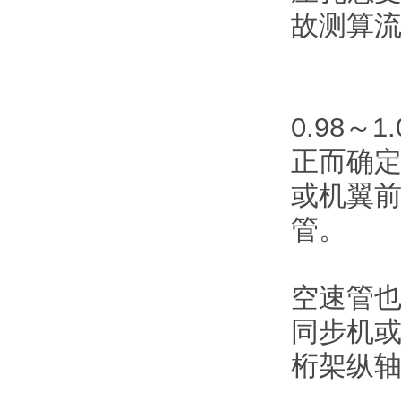
故测算流
0.98
正而确
或机翼
管。
空速管
同步机
桁架纵