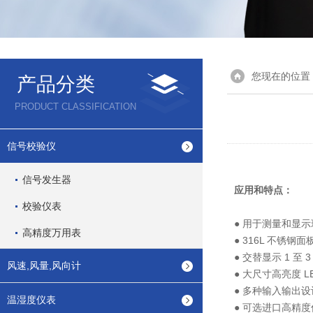
您现在的位置
产品分类
PRODUCT CLASSIFICATION
信号校验仪
信号发生器
应用和特点：
校验仪表
● 用于测量和显
高精度万用表
● 316L 不锈钢面
● 交替显示 1 至
风速,风量,风向计
● 大尺寸高亮度 L
● 多种输入输出
温湿度仪表
● 可选进口高精