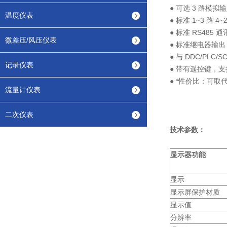
● 可选 3 路模拟输
温度仪表
● 标准 1~3 路 4
● 标准 RS485 通
微差压/风压仪表
● 标准继电器输
● 与 DDC/PL
记录仪表
● 带有遥控键，支
● *性价比：可
流量计仪表
二次仪表
技术参数：
显示器功能
显示
显示屏保护材质
显示值
分辨率