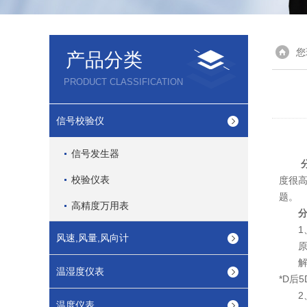
您
产品分类
PRODUCT CLASSIFICATION
信号校验仪
信号发生器
校验仪表
度很
题。
高精度万用表
1、
风速,风量,风向计
原因
解决
温湿度仪表
*D后
2、
温度仪表