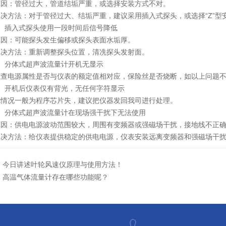
：管径过大，管道结垢严重，或选择安装方式不对。
方法：对于管径过大、结垢严重，建议采用插入式探头，或选择“Z”型
插入式探头使用一段时间后信号降低
：可能探头发生偏移或探头表面水垢厚。
方法：重新调整探头位置，清冼探头发射面。
分体式超声波流量计开机无显示
电源属性是否与仪表的额定值相对应，保险丝是否烧断，如以上问题不
开机后仪表仅有背光，无任何字符显示
况一般为程序芯片失，建议把仪器发回我司进行处理。
分体式超声波流量计在现场强干扰下无法使用
：供电电源波动范围较大，周围有变频器或强磁场干扰，接地线不正
方法：给仪表提供稳定的供电电源，仪表安装远离变频器和强磁场干扰
：
今日讲述叶轮风速仪原理与使用方法！
：
高温气体流量计存在哪些功能呢？