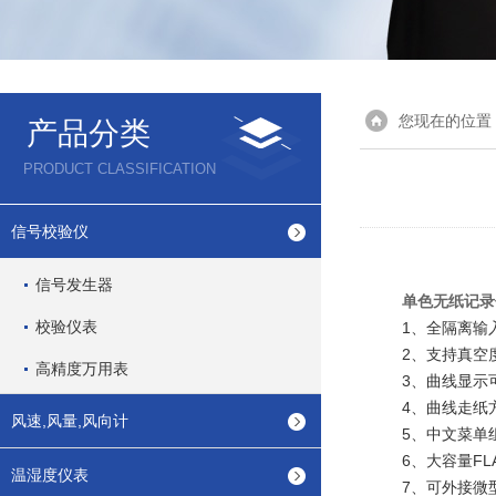
您现在的位置
产品分类
PRODUCT CLASSIFICATION
信号校验仪
信号发生器
单色无纸记录
校验仪表
1、全隔离输入
2、支持真空度
高精度万用表
3、曲线显示可
4、曲线走纸方
风速,风量,风向计
5、中文菜单组
6、大容量FLA
温湿度仪表
7、可外接微型