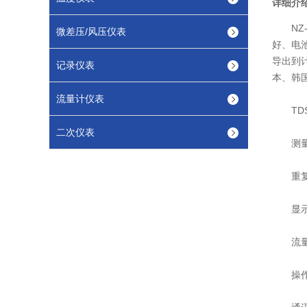
详细介
NZ-
微差压/风压仪表
好、电
导出到
记录仪表
本、韩
流量计仪表
TDS
二次仪表
测量精
重复性：
显示：
流量、
操作：