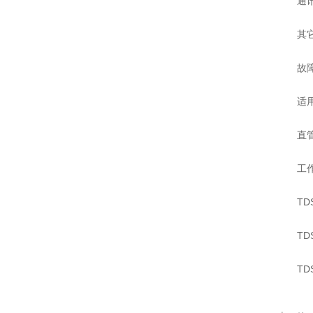
通讯输
其它功
故障自
适用管
直管段
工作电
TDS
TDS
TDS