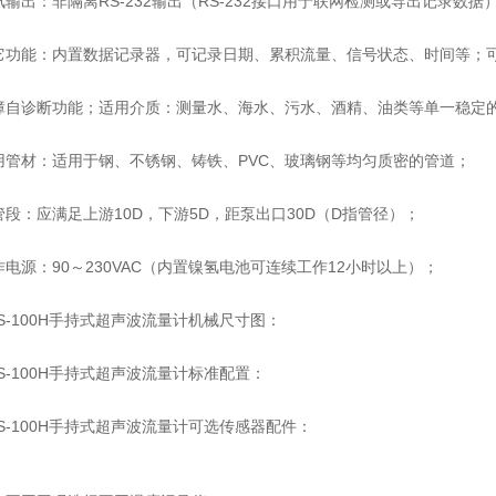
出：非隔离RS-232输出（RS-232接口用于联网检测或导出记录数据
能：内置数据记录器，可记录日期、累积流量、信号状态、时间等；可
诊断功能；适用介质：测量水、海水、污水、酒精、油类等单一稳定
材：适用于钢、不锈钢、铸铁、PVC、玻璃钢等均匀质密的管道；
：应满足上游10D，下游5D，距泵出口30D（D指管径）；
源：90～230VAC（内置镍氢电池可连续工作12小时以上）；
-100H手持式超声波流量计机械尺寸图：
-100H手持式超声波流量计标准配置：
-100H手持式超声波流量计可选传感器配件：