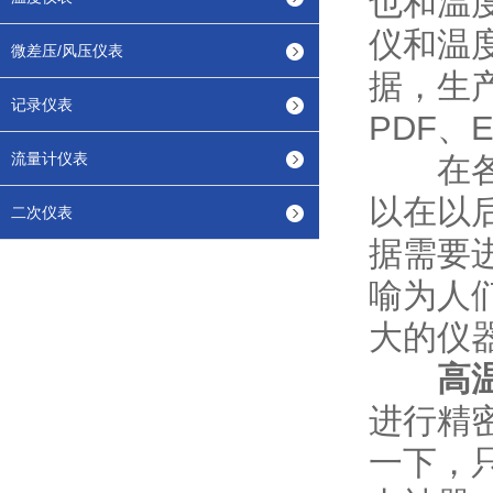
也和温
仪和温
微差压/风压仪表
据，生
记录仪表
PDF、
流量计仪表
在各行
以在以
二次仪表
据需要
喻为人
大的仪
高
进行精
一下，