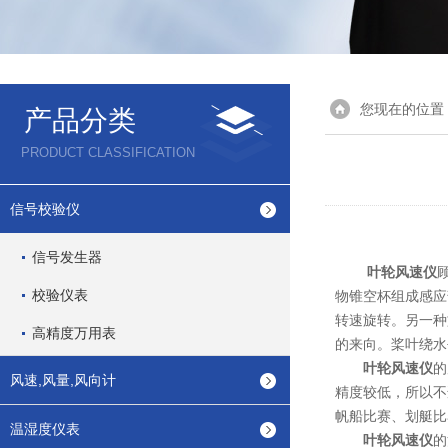
您现在的位置
产品分类
PRODUCT CLASSIFICATION
信号校验仪
信号发生器
叶轮风速仪
校验仪表
物锥空杯组成感应
转速旋转。另一种
高精度万用表
的来向。桨叶绕水
叶轮风速仪
的
风速,风量,风向计
精度较低，所以不
帆船比赛、划艇比
温湿度仪表
叶轮风速仪
的