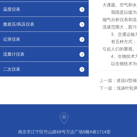
大课题。空气和水
温度仪表
我国是以煤为主
烟气分析仪表和流
微差压/风压仪表
流速范围大，脏污
3、交通运输
记录仪表
有五种方式：铁
引起人们的重视。
流量计仪表
4、生物技术
以生物技术为特
二次仪表
上一篇：
述说U型
下一篇：
浅谈叶轮
南京市江宁区竹山路68号万达广场5幢A座1714室